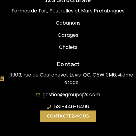
J2S Structurale
Fermes de Toit, Poutrelles et Murs Préfabriqués
Cabanons
Garages
Chalets
Contact
1190B, rue de Courchevel, Lévis, QC, G6W 0M6, 4ième
étage
gestion@groupej2s.com
581-446-6496
CONTACTEZ-NOUS