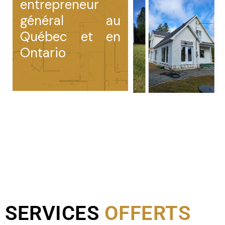
entrepreneur
général au
Québec et en
Ontario
SERVICES
OFFERTS