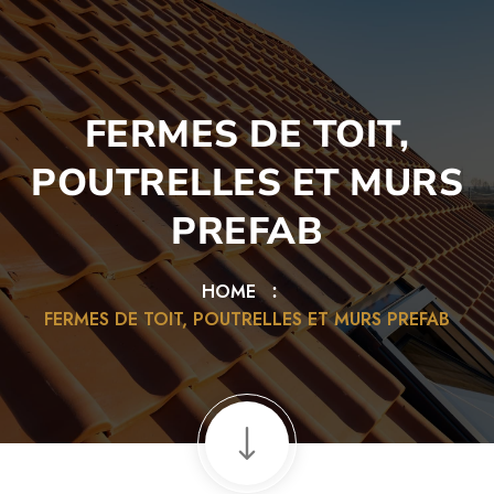
eri
pusulabet
deneme bonusu
Galabet
เว็บสล็อต
เว็บสล็อต
เว็บ
FERMES DE TOIT,
POUTRELLES ET MURS
PREFAB
HOME
FERMES DE TOIT, POUTRELLES ET MURS PREFAB